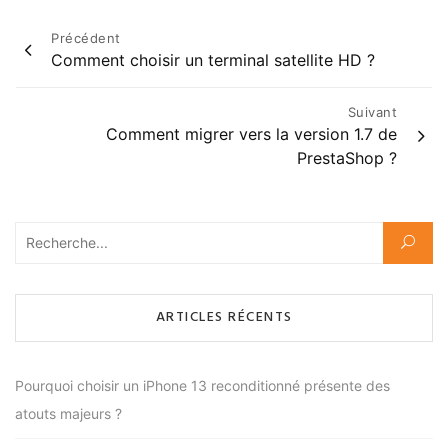
Navigation
Précédent
Comment choisir un terminal satellite HD ?
de
l’article
Suivant
Comment migrer vers la version 1.7 de
PrestaShop ?
Rechercher :
ARTICLES RÉCENTS
Pourquoi choisir un iPhone 13 reconditionné présente des
atouts majeurs ?