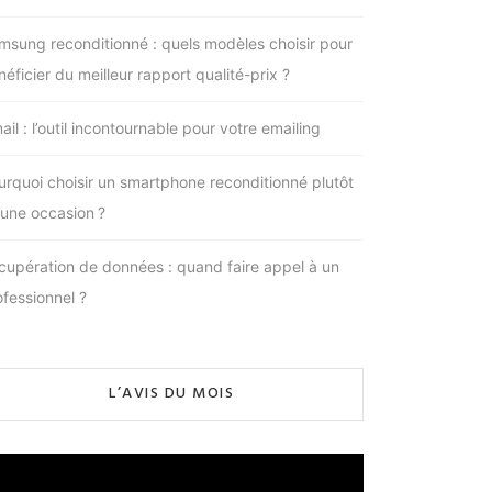
msung reconditionné : quels modèles choisir pour
éficier du meilleur rapport qualité-prix ?
il : l’outil incontournable pour votre emailing
urquoi choisir un smartphone reconditionné plutôt
’une occasion ?
cupération de données : quand faire appel à un
ofessionnel ?
L’AVIS DU MOIS