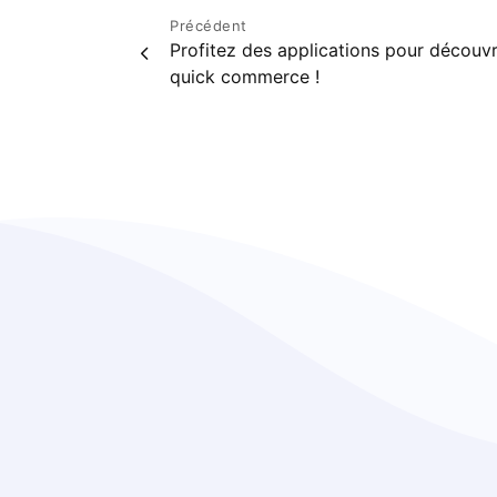
Navigation
Précédent
Profitez des applications pour découvri
de
quick commerce !
l’article